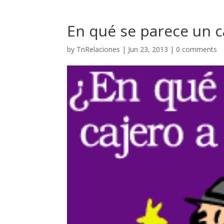
En qué se parece un 
by
TnRelaciones
|
Jun 23, 2013
|
0 comments