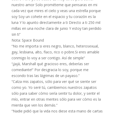
nuestro amor Solo prométeme que pensaras en mi
cada vez que mires el cielo y veas una estrella porque
soy Soy un cohete en el espacio y tu corazón es la
luna Y lo apunto directamente a ti Directo a ti 250 mil
millas en una noche clara de junio Y estoy tan perdido
sin ti”
Nota: Space Bound
“No me importa si eres negro, blanco, heterosexual,
gay, lesbiana, alto, flaco, rico o pobre.Si eres amable
conmigo lo voy a ser contigo. Así de simple”
“¡Jajá, Marshall qué gracioso eres, deberías ser
comediante!” Por desgracia lo soy, porque me
escondo tras las lágrimas de un payaso.”
“Calza mis zapatos, sólo para ver qué se siente ser
como yo. Yo seré tú, cambiemos nuestros zapatos
sólo para saber cómo sería sentir tu dolor, y sentir el
mío, entrar en otras mentes sólo para ver cómo es la
mierda que ven los demás.”
“Nadie pidió que la vida nos diese esta mano de cartas