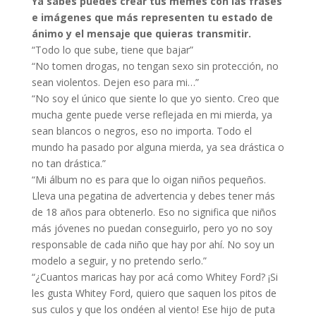
Ya sabes puedes crear tus memes con las frases
e imágenes que más representen tu estado de
ánimo y el mensaje que quieras transmitir.
“Todo lo que sube, tiene que bajar”
“No tomen drogas, no tengan sexo sin protección, no
sean violentos. Dejen eso para mi…”
“No soy el único que siente lo que yo siento. Creo que
mucha gente puede verse reflejada en mi mierda, ya
sean blancos o negros, eso no importa. Todo el
mundo ha pasado por alguna mierda, ya sea drástica o
no tan drástica.”
“Mi álbum no es para que lo oigan niños pequeños.
Lleva una pegatina de advertencia y debes tener más
de 18 años para obtenerlo. Eso no significa que niños
más jóvenes no puedan conseguirlo, pero yo no soy
responsable de cada niño que hay por ahí. No soy un
modelo a seguir, y no pretendo serlo.”
“¿Cuantos maricas hay por acá como Whitey Ford? ¡Si
les gusta Whitey Ford, quiero que saquen los pitos de
sus culos y que los ondéen al viento! Ese hijo de puta