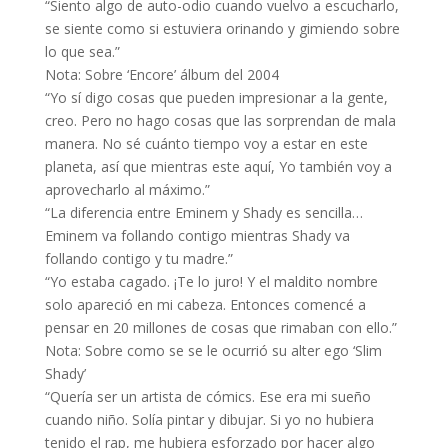
“Siento algo de auto-odio cuando vuelvo a escucharlo,
se siente como si estuviera orinando y gimiendo sobre
lo que sea.”
Nota: Sobre ‘Encore’ álbum del 2004
“Yo sí digo cosas que pueden impresionar a la gente,
creo. Pero no hago cosas que las sorprendan de mala
manera. No sé cuánto tiempo voy a estar en este
planeta, así que mientras este aquí, Yo también voy a
aprovecharlo al máximo.”
“La diferencia entre Eminem y Shady es sencilla…
Eminem va follando contigo mientras Shady va
follando contigo y tu madre.”
“Yo estaba cagado. ¡Te lo juro! Y el maldito nombre
solo apareció en mi cabeza. Entonces comencé a
pensar en 20 millones de cosas que rimaban con ello.”
Nota: Sobre como se se le ocurrió su alter ego ‘Slim
Shady’
“Quería ser un artista de cómics. Ese era mi sueño
cuando niño. Solía pintar y dibujar. Si yo no hubiera
tenido el rap, me hubiera esforzado por hacer algo