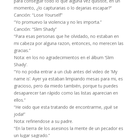
para conseguir todo lo que alguna vez quisiste, en un
momento, ¿lo capturarias o lo dejarias escapar?”
Canción: “Lose Yourself”
“Yo promuevo la violencia y no les importa.”
Canción: “Slim Shady”
“Para esas personas que he olvidado, no estaban en
mi cabeza por alguna razon, entonces, no merecen las
gracias.”
Nota: en los no agradecimientos en el álbum ‘Slim
Shady’.
“Yo no podia entrar a un club antes del video de ‘My
name is’. Ayer ya estaban limpiando mesas para mi, es
gracioso, pero da miedo también, porque tu puedes
desaparecer tan rápido como las listas aparecian en
ellos.”
“He oido que esta tratando de encontrarme, ¡qué se
joda!”
Nota: refiriendose a su padre.
“En la tierra de los asesinos la mente de un pecador es
un lugar sagrado.”