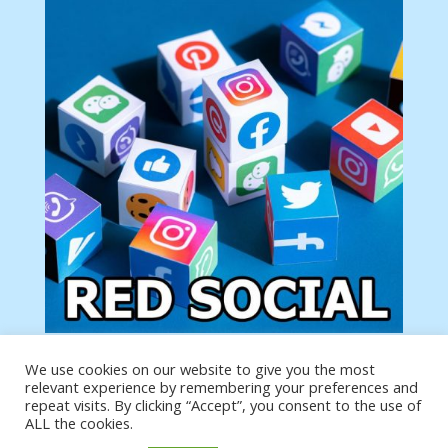
We use cookies on our website to give you the most
Tu anuncio va aquí
relevant experience by remembering your preferences and
Podemos poner tu anuncio aquí con un link de tu
repeat visits. By clicking “Accept”, you consent to the use of
producto o página
ALL the cookies.