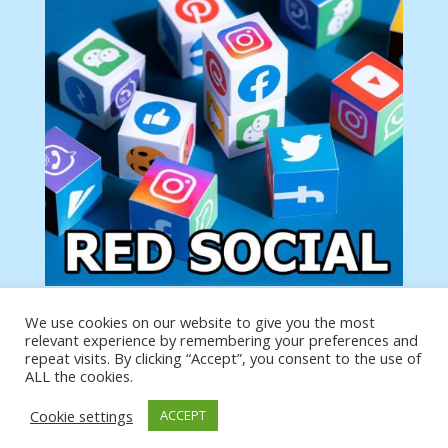
We use cookies on our website to give you the most
Tu anuncio va aquí
relevant experience by remembering your preferences and
Podemos poner tu anuncio aquí con un link de tu
repeat visits. By clicking “Accept”, you consent to the use of
producto o página
ALL the cookies.
Cookie settings
ACCEPT
https://analytics.google.com/analytics/web/?