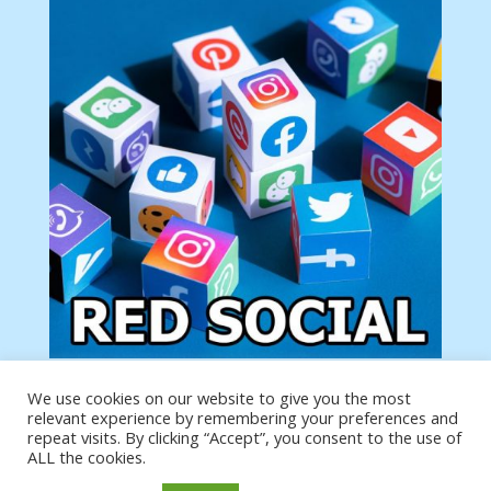
We use cookies on our website to give you the most
Tu anuncio va aquí
relevant experience by remembering your preferences and
Podemos poner tu anuncio aquí con un link de tu
repeat visits. By clicking “Accept”, you consent to the use of
producto o página
ALL the cookies.