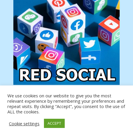
We use cookies on our website to give you the most
Tu anuncio va aquí
relevant experience by remembering your preferences and
Podemos poner tu anuncio aquí con un link de tu
repeat visits. By clicking “Accept”, you consent to the use of
producto o página
ALL the cookies.
Cookie settings
ACCEPT
https://analytics.google.com/analytics/web/?