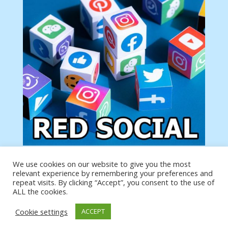
We use cookies on our website to give you the most
Tu anuncio va aquí
relevant experience by remembering your preferences and
Podemos poner tu anuncio aquí con un link de tu
repeat visits. By clicking “Accept”, you consent to the use of
producto o página
ALL the cookies.
Cookie settings
ACCEPT
https://analytics.google.com/analytics/web/?