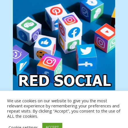
We use cookies on our website to give you the most
Tu anuncio va aquí
relevant experience by remembering your preferences and
Podemos poner tu anuncio aquí con un link de tu
repeat visits. By clicking “Accept”, you consent to the use of
producto o página
ALL the cookies.
Cookie settings
ACCEPT