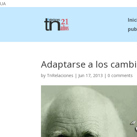
UA
Inic
pub
Adaptarse a los camb
by
TnRelaciones
|
Jun 17, 2013
|
0 comments