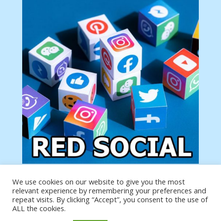
We use cookies on our website to give you the most
Tu anuncio va aquí
relevant experience by remembering your preferences and
Podemos poner tu anuncio aquí con un link de tu
repeat visits. By clicking “Accept”, you consent to the use of
producto o página
ALL the cookies.