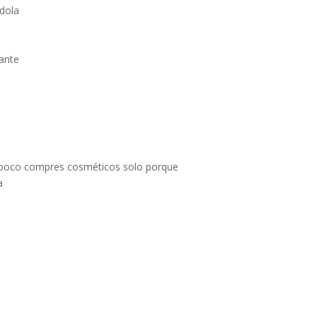
ndola
tante
ampoco compres cosméticos solo porque
a