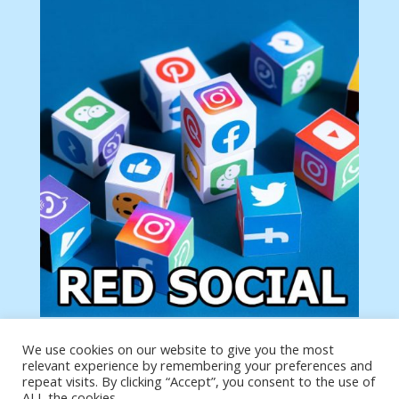
We use cookies on our website to give you the most
Tu anuncio va aquí
relevant experience by remembering your preferences and
Podemos poner tu anuncio aquí con un link de tu
repeat visits. By clicking “Accept”, you consent to the use of
producto o página
ALL the cookies.