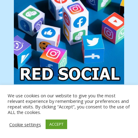
We use cookies on our website to give you the most
Tu anuncio va aquí
relevant experience by remembering your preferences and
Podemos poner tu anuncio aquí con un link de tu
repeat visits. By clicking “Accept”, you consent to the use of
producto o página
ALL the cookies.
Cookie settings
ACCEPT
https://analytics.google.com/analytics/web/?
authuser=0#/a19873651w39653599p39359059/admin/integrations