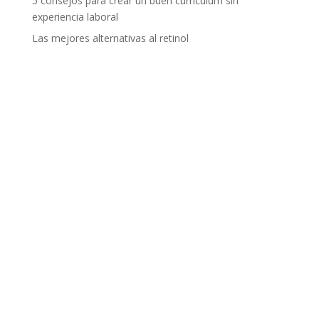
5 consejos para crear un buen currículum sin
experiencia laboral
Las mejores alternativas al retinol