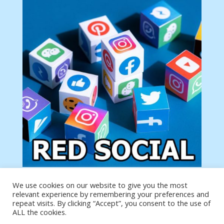
We use cookies on our website to give you the most
Tu anuncio va aquí
relevant experience by remembering your preferences and
Podemos poner tu anuncio aquí con un link de tu
repeat visits. By clicking “Accept”, you consent to the use of
producto o página
ALL the cookies.