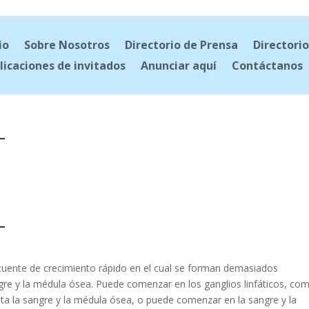
io
Sobre Nosotros
Directorio de Prensa
Directorio
licaciones de invitados
Anunciar aquí
Contáctanos
T
T
ecuente de crecimiento rápido en el cual se forman demasiados
ngre y la médula ósea. Puede comenzar en los ganglios linfáticos, co
sta la sangre y la médula ósea, o puede comenzar en la sangre y la