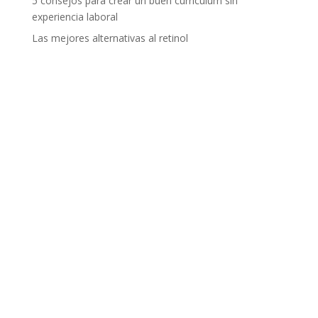
5 consejos para crear un buen currículum sin
experiencia laboral
Las mejores alternativas al retinol