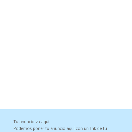
Tu anuncio va aquí
Podemos poner tu anuncio aquí con un link de tu