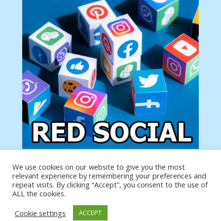
We use cookies on our website to give you the most
Tu anuncio va aquí
relevant experience by remembering your preferences and
Podemos poner tu anuncio aquí con un link de tu
repeat visits. By clicking “Accept”, you consent to the use of
producto o página
ALL the cookies.
Cookie settings
ACCEPT
https://analytics.google.com/analytics/web/?