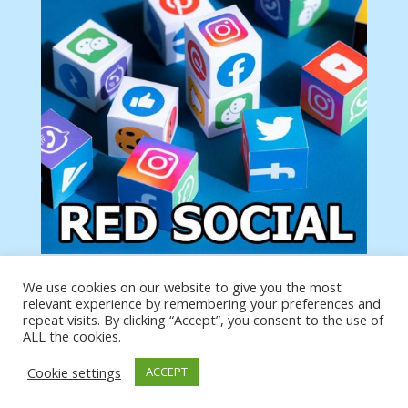
We use cookies on our website to give you the most
Tu anuncio va aquí
relevant experience by remembering your preferences and
Podemos poner tu anuncio aquí con un link de tu
repeat visits. By clicking “Accept”, you consent to the use of
producto o página
ALL the cookies.
Cookie settings
ACCEPT
https://analytics.google.com/analytics/web/?
authuser=0#/a19873651w39653599p39359059/admin/integrations