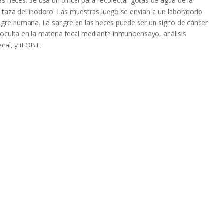
las heces. Se usa un pincel para recolectar gotas de agua de la
la taza del inodoro. Las muestras luego se envían a un laboratorio
sangre humana. La sangre en las heces puede ser un signo de cáncer
 oculta en la materia fecal mediante inmunoensayo, análisis
cal, y iFOBT.