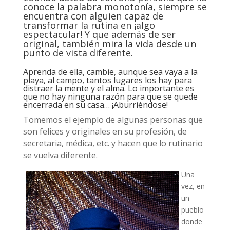
conoce la palabra monotonía, siempre se
encuentra con alguien capaz de
transformar la rutina en ¡algo
espectacular! Y que además de ser
original, también mira la vida desde un
punto de vista diferente.
Aprenda de ella, cambie, aunque sea vaya a la
playa, al campo, tantos lugares los hay para
distraer la mente y el alma. Lo importante es
que no hay ninguna razón para que se quede
encerrada en su casa… ¡Aburriéndose!
Tomemos el ejemplo de algunas personas que
son felices y originales en su profesión, de
secretaria, médica, etc. y hacen que lo rutinario
se vuelva diferente.
Una
vez, en
un
pueblo
donde