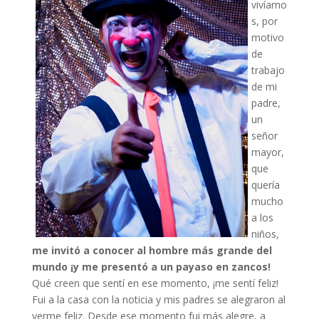
vivíamo
s, por
motivo
de
trabajo
de mi
padre,
un
señor
mayor,
que
quería
mucho
a los
niños,
me invitó a conocer al hombre más grande del
mundo ¡y me presentó a un payaso en zancos!
Qué creen que sentí en ese momento, ¡me sentí feliz!
Fui a la casa con la noticia y mis padres se alegraron al
verme feliz. Desde ese momento fui más alegre, a