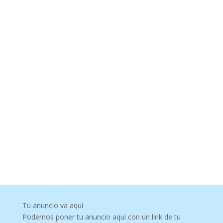
Tu anuncio va aquí
Podemos poner tu anuncio aquí con un link de tu