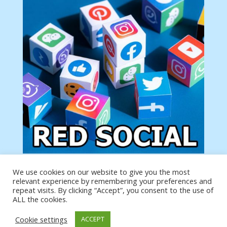
We use cookies on our website to give you the most
Tu anuncio va aquí
relevant experience by remembering your preferences and
Podemos poner tu anuncio aquí con un link de tu
repeat visits. By clicking “Accept”, you consent to the use of
producto o página
ALL the cookies.
Cookie settings
ACCEPT
https://analytics.google.com/analytics/web/?