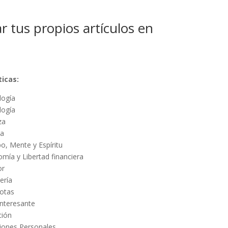
 tus propios artículos en
icas:
logía
logía
za
na
po, Mente y Espíritu
omía y Libertad financiera
or
nería
otas
interesante
ción
ciones Personales