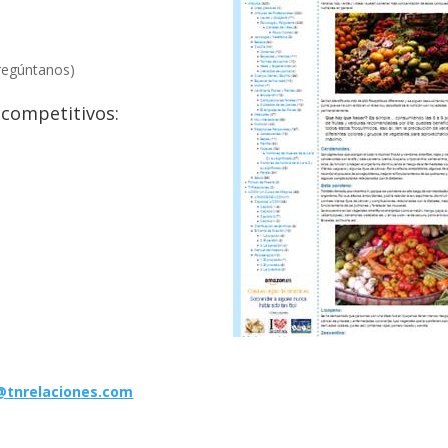
regúntanos)
 competitivos:
@tnrelaciones.com