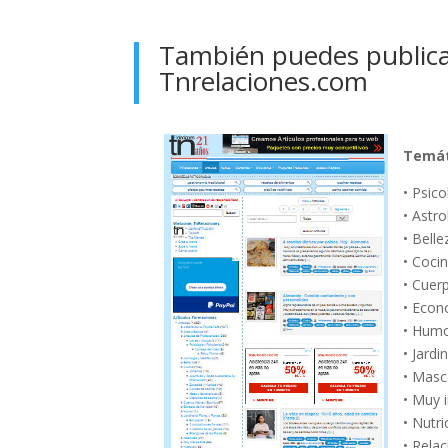
También puedes publicar
Tnrelaciones.com
Temát
• Psico
• Astro
• Belle
• Coci
• Cuer
• Econ
• Hum
• Jardi
• Masc
• Muy 
• Nutri
• Rela