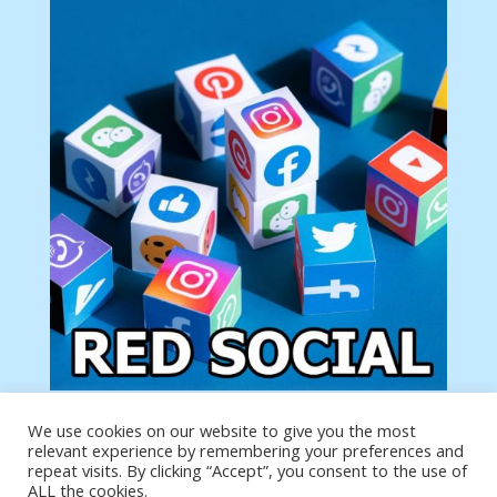
We use cookies on our website to give you the most
Tu anuncio va aquí
relevant experience by remembering your preferences and
Podemos poner tu anuncio aquí con un link de tu
repeat visits. By clicking “Accept”, you consent to the use of
producto o página
ALL the cookies.