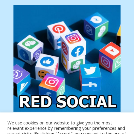
We use cookies on our website to give you the most
Tu anuncio va aquí
relevant experience by remembering your preferences and
Podemos poner tu anuncio aquí con un link de tu
repeat visits. By clicking “Accept”, you consent to the use of