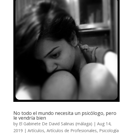
No todo el mundo necesita un psicólogo, pero
le vendría bien
by
El Gabinete De David Salinas (málaga)
|
Aug 14,
2019
|
Artículos
,
Artículos de Profesionales
,
Psicología