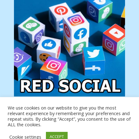
We use cookies on our website to give you the most
Tu anuncio va aquí
relevant experience by remembering your preferences and
Podemos poner tu anuncio aquí con un link de tu
repeat visits. By clicking “Accept”, you consent to the use of
producto o página
ALL the cookies.
Cookie settings
ACCEPT