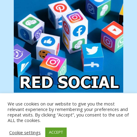
We use cookies on our website to give you the most
Tu anuncio va aquí
relevant experience by remembering your preferences and
Podemos poner tu anuncio aquí con un link de tu
repeat visits. By clicking “Accept”, you consent to the use of
producto o página
ALL the cookies.
Cookie settings
ACCEPT
https://analytics.google.com/analytics/web/?