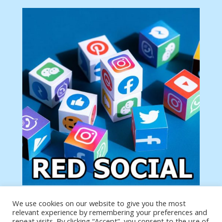
We use cookies on our website to give you the most
Tu anuncio va aquí
relevant experience by remembering your preferences and
Podemos poner tu anuncio aquí con un link de tu
repeat visits. By clicking “Accept”, you consent to the use of