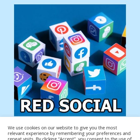
We use cookies on our website to give you the most
Tu anuncio va aquí
relevant experience by remembering your preferences and
Podemos poner tu anuncio aquí con un link de tu
repeat visits. By clicking “Accept”, you consent to the use of