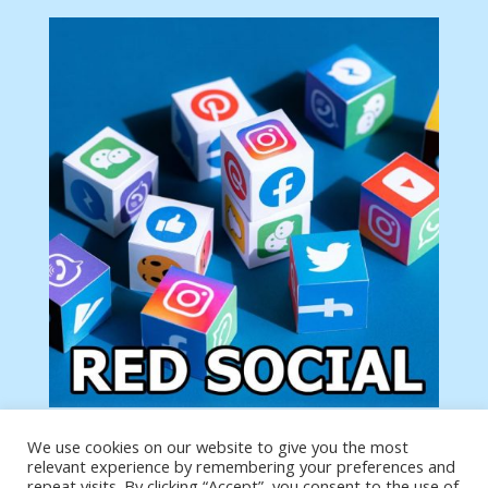
We use cookies on our website to give you the most
Tu anuncio va aquí
relevant experience by remembering your preferences and
Podemos poner tu anuncio aquí con un link de tu
repeat visits. By clicking “Accept”, you consent to the use of