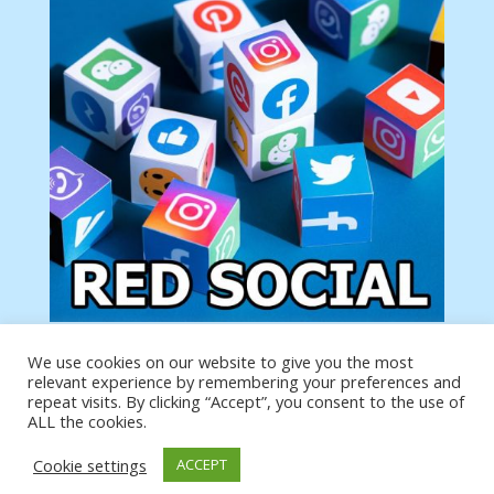
We use cookies on our website to give you the most
Tu anuncio va aquí
relevant experience by remembering your preferences and
Podemos poner tu anuncio aquí con un link de tu
repeat visits. By clicking “Accept”, you consent to the use of
producto o página
ALL the cookies.
Cookie settings
ACCEPT
https://analytics.google.com/analytics/web/?