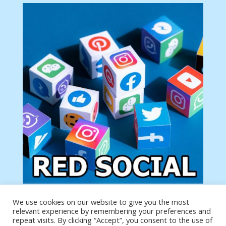
We use cookies on our website to give you the most
Tu anuncio va aquí
relevant experience by remembering your preferences and
Podemos poner tu anuncio aquí con un link de tu
repeat visits. By clicking “Accept”, you consent to the use of