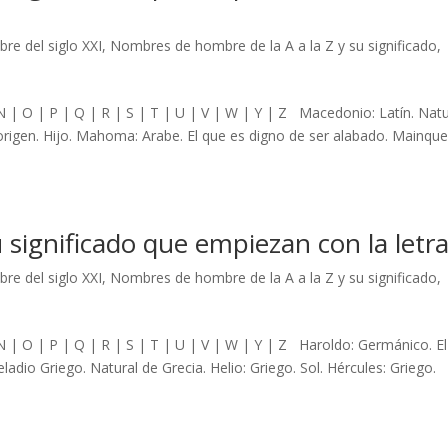
re del siglo XXI
,
Nombres de hombre de la A a la Z y su significado
,
M N | O | P | Q | R | S | T | U | V | W | Y | Z Macedonio: Latín. Natu
rigen. Hijo. Mahoma: Arabe. El que es digno de ser alabado. Mainque
ignificado que empiezan con la letr
re del siglo XXI
,
Nombres de hombre de la A a la Z y su significado
,
M N | O | P | Q | R | S | T | U | V | W | Y | Z Haroldo: Germánico. E
ladio Griego. Natural de Grecia. Helio: Griego. Sol. Hércules: Griego.