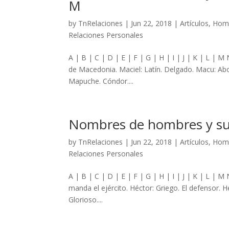
M
by
TnRelaciones
|
Jun 22, 2018
|
Artículos
,
Homb
Relaciones Personales
A | B | C | D | E | F | G | H | I | J | K | L | 
de Macedonia. Maciel: Latín. Delgado. Macu: Abo
Mapuche. Cóndor....
Nombres de hombres y su s
by
TnRelaciones
|
Jun 22, 2018
|
Artículos
,
Homb
Relaciones Personales
A | B | C | D | E | F | G | H | I | J | K | L | 
manda el ejército. Héctor: Griego. El defensor. He
Glorioso....