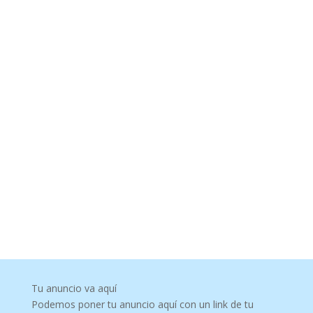
Tu anuncio va aquí
Podemos poner tu anuncio aquí con un link de tu