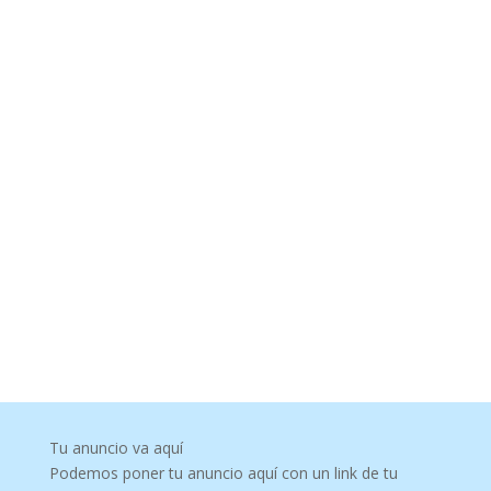
Tu anuncio va aquí
Podemos poner tu anuncio aquí con un link de tu