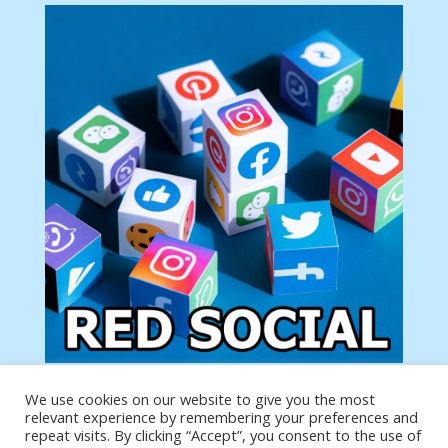
We use cookies on our website to give you the most
Tu anuncio va aquí
relevant experience by remembering your preferences and
Podemos poner tu anuncio aquí con un link de tu
repeat visits. By clicking “Accept”, you consent to the use of