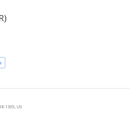
R)
a
18-1305, US