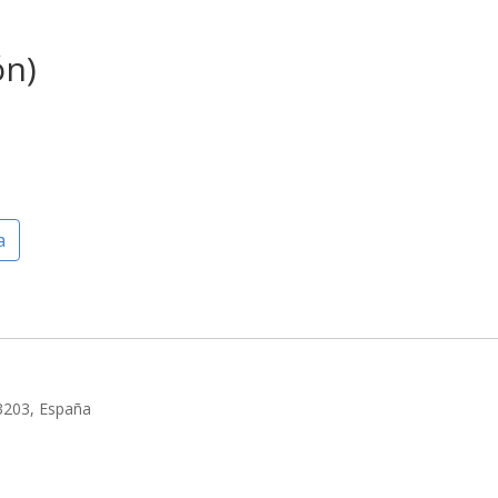
ón)
a
 33203, España