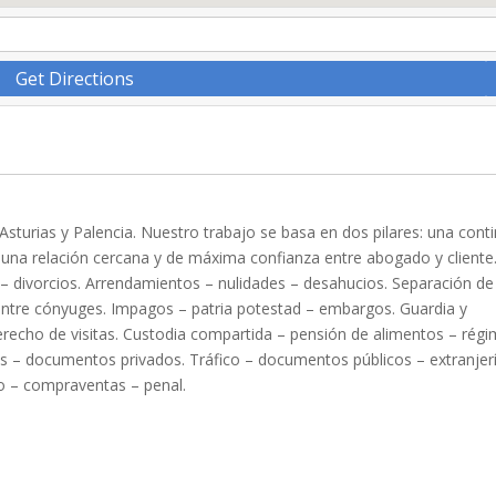
Get Directions
turias y Palencia. Nuestro trabajo se basa en dos pilares: una cont
 una relación cercana y de máxima confianza entre abogado y cliente
– divorcios. Arrendamientos – nulidades – desahucios. Separación de
ntre cónyuges. Impagos – patria potestad – embargos. Guardia y
derecho de visitas. Custodia compartida – pensión de alimentos – rég
as – documentos privados. Tráfico – documentos públicos – extranjerí
 – compraventas – penal.