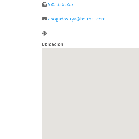
985 336 555
abogados_rya@hotmail.com
Ubicación