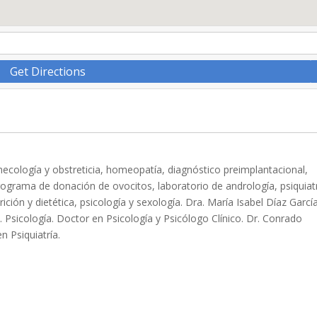
Get Directions
necología y obstreticia, homeopatía, diagnóstico preimplantacional,
rograma de donación de ovocitos, laboratorio de andrología, psiquiatr
rición y dietética, psicología y sexología. Dra. María Isabel Díaz García
. Psicología. Doctor en Psicología y Psicólogo Clínico. Dr. Conrado
n Psiquiatría.