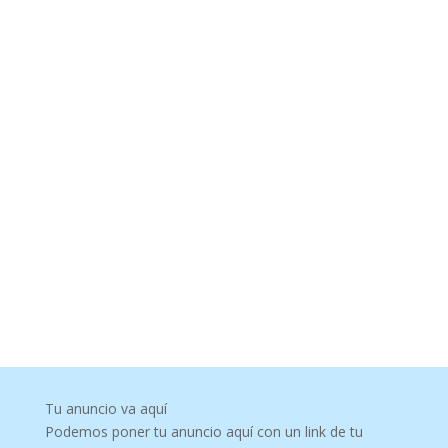
Tu anuncio va aquí
Podemos poner tu anuncio aquí con un link de tu