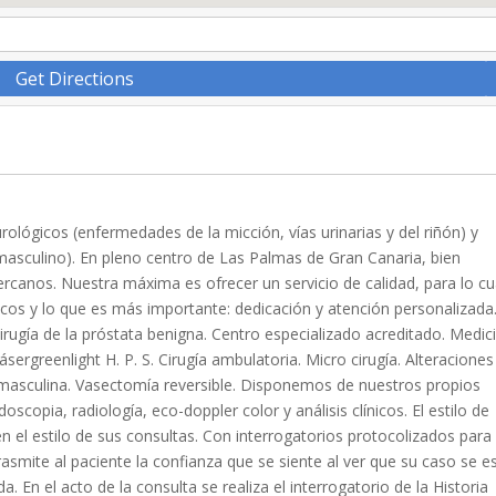
Get Directions
ológicos (enfermedades de la micción, vías urinarias y del riñón) y
asculino). En pleno centro de Las Palmas de Gran Canaria, bien
canos. Nuestra máxima es ofrecer un servicio de calidad, para lo cu
s y lo que es más importante: dedicación y atención personalizada
cirugía de la próstata benigna. Centro especializado acreditado. Medic
lásergreenlight H. P. S. Cirugía ambulatoria. Micro cirugía. Alteraciones
d masculina. Vasectomía reversible. Disponemos de nuestros propios
copia, radiología, eco-doppler color y análisis clínicos. El estilo de
n el estilo de sus consultas. Con interrogatorios protocolizados para
rasmite al paciente la confianza que se siente al ver que su caso se e
. En el acto de la consulta se realiza el interrogatorio de la Historia