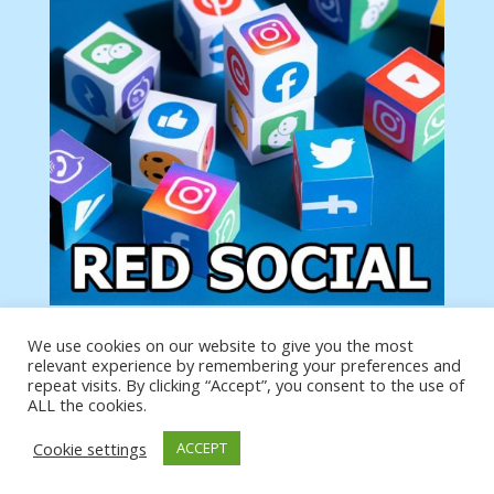
We use cookies on our website to give you the most
Tu anuncio va aquí
relevant experience by remembering your preferences and
Podemos poner tu anuncio aquí con un link de tu
repeat visits. By clicking “Accept”, you consent to the use of
producto o página
ALL the cookies.
Cookie settings
ACCEPT
https://analytics.google.com/analytics/web/?
authuser=0#/a19873651w39653599p39359059/admin/integrations