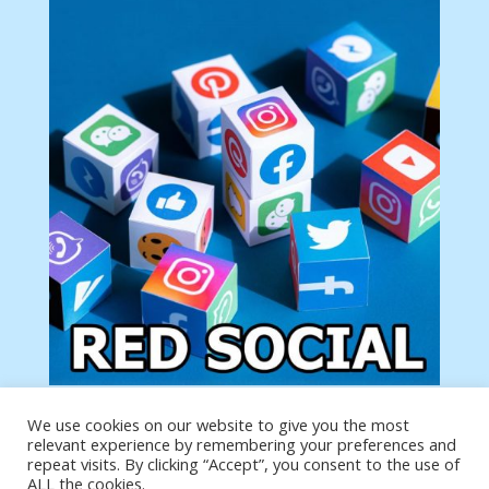
We use cookies on our website to give you the most
Tu anuncio va aquí
relevant experience by remembering your preferences and
Podemos poner tu anuncio aquí con un link de tu
repeat visits. By clicking “Accept”, you consent to the use of
producto o página
ALL the cookies.