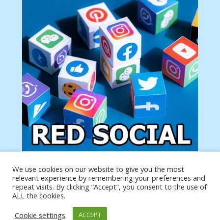
We use cookies on our website to give you the most
Tu anuncio va aquí
relevant experience by remembering your preferences and
Podemos poner tu anuncio aquí con un link de tu
repeat visits. By clicking “Accept”, you consent to the use of
producto o página
ALL the cookies.
Cookie settings
ACCEPT