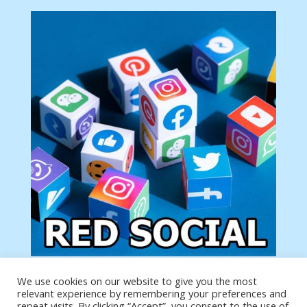
We use cookies on our website to give you the most
Tu anuncio va aquí
relevant experience by remembering your preferences and
Podemos poner tu anuncio aquí con un link de tu
repeat visits. By clicking “Accept”, you consent to the use of