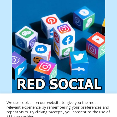
We use cookies on our website to give you the most
Tu anuncio va aquí
relevant experience by remembering your preferences and
Podemos poner tu anuncio aquí con un link de tu
repeat visits. By clicking “Accept”, you consent to the use of
producto o página
ALL the cookies.