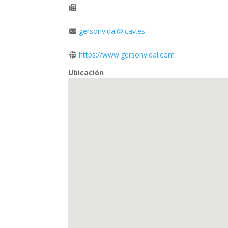
gersonvidal@icav.es
https://www.gersonvidal.com
Ubicación